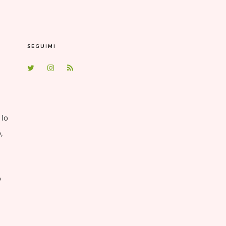
SEGUIMI
 Io
,
o