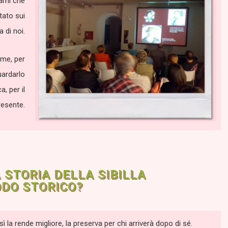
gami che
itato sui
a di noi.
eme, per
uardarlo
, per il
resente.
STORIA DELLA SIBILLA
DO STORICO?
la rende migliore, la preserva per chi arriverà dopo di sé.