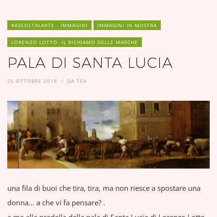
#ASCOLTALARTE - IMMAGINI
IMMAGINI IN MOSTRA
LORENZO LOTTO. IL RICHIAMO DELLE MARCHE
PALA DI SANTA LUCIA
26 OTTOBRE 2018
DA
TEA
una fila di buoi che tira, tira, ma non riesce a spostare una
donna… a che vi fa pensare? .