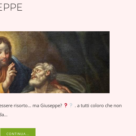
EPPE
o essere risorto… ma Giuseppe?
. a tutti coloro che non
nda…
CONTINUA...