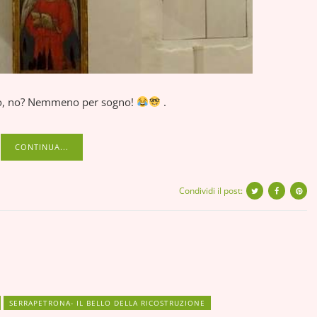
elo, no? Nemmeno per sogno!
.
CONTINUA...
Condividi il post:
SERRAPETRONA- IL BELLO DELLA RICOSTRUZIONE