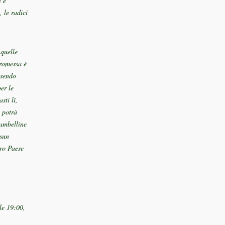
i è
, le radici
 quelle
promessa è
ssendo
er le
sti lì,
 potrà
iambelline
ssun
tro Paese
le 19:00,