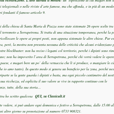
ella ricostruzione. L’arte salvata si mostra
: un’ esposizione di cui magari non s
i telegiornali o nelle riviste d’arte famose, ma che affonda, e in più di un modo
pi fondanti il famoso articolo 9.
i della chiesa di Santa Maria di Piazza sono state sistemate 26 opere scelte tra
al terremoto a Serrapetrona. Si tratta di una situazione temporanea, perché la 
ricollocare le opere ai propri posti, non appena sistemate le altre chiese. Pur e
a, però, la mostra non presenta nessuna delle criticità che alcuni evidenziano p
tre blockbuster: non ha reciso i legami col territorio, perché i dipinti sono rima
ano; non ha impoverito l’area di Serrapetrona, perché chi vorrà vedere le opere
 paese, e magari bere un po’ della vernaccia che lì si produce, o mangiare le c
che io amo tanto). In questo modo si genera un beneficio per la zona, perché ne
 riparte se la gente guarda i dipinti e basta, ma ogni piccolo centimetro del nos
sua ricchezza, ed esplicita il suo valore se vive in rapporto continuo con le
nze, tutte, della sua storia…
tra ho scritto qualcosa
QUI, su Classicult.it
ete vedere, si può andare ogni domenica e festivo a Serrapetrona, dalle 15:00 al
ni altro giorno su prenotazione al numero 0733 908321.