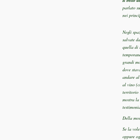
Il bello d
parlato su
nei princì
Negli spaz
salvate d
quella di 
temporane
grandi mos
dove stav
andare al
al vino (
territorio
mostra la 
testimonia
Della mos
Se la vol
oppure og