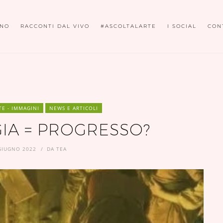
ONO
RACCONTI DAL VIVO
#ASCOLTALARTE
I SOCIAL
CON
E - IMMAGINI
NEWS E ARTICOLI
IA = PROGRESSO?
GIUGNO 2022
DA
TEA