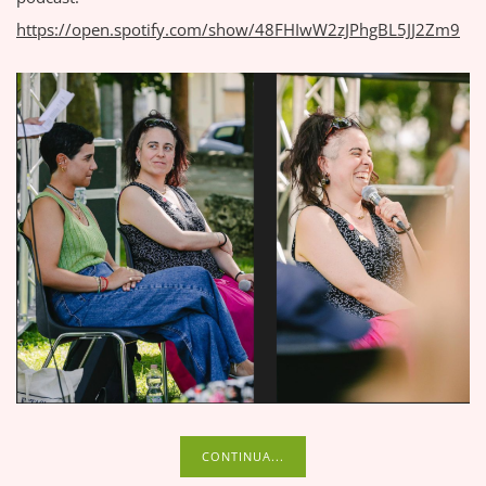
https://open.spotify.com/show/48FHIwW2zJPhgBL5JJ2Zm9
CONTINUA...