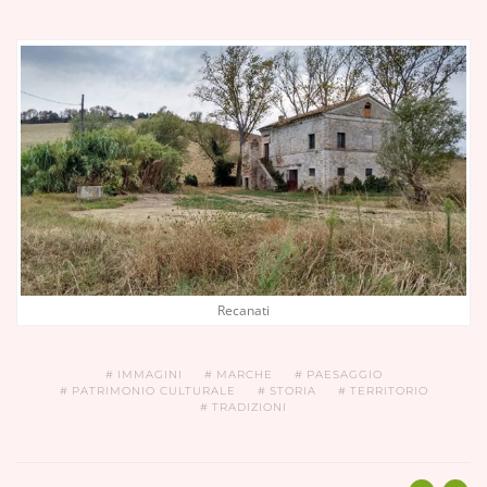
Recanati
IMMAGINI
MARCHE
PAESAGGIO
PATRIMONIO CULTURALE
STORIA
TERRITORIO
TRADIZIONI