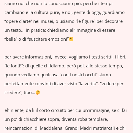
siamo noi che non lo conosciamo più, perché i tempi
cambiano e la cultura pure, e noi, gente di oggi, guardiamo
“opere d’arte” nei musei, o usiamo “le figure” per decorare
un testo… in pratica: chiediamo all’immagine di essere
“bella” o di “suscitare emozioni”
per avere informazioni, invece, vogliamo i testi scritti, i libri,
“le fonti!”: di quelle ci fidiamo. però poi, allo stesso tempo,
quando vediamo qualcosa “con i nostri occhi” siamo
perfettamente convinti di aver visto “la verità”. “vedere per
credere”, tipo…
eh niente, da lì il corto circuito per cui un’immagine, se ci fai
un po’ di chiacchiere sopra, diventa roba templare,
reincarnazioni di Maddalena, Grandi Madri matriarcali e chi