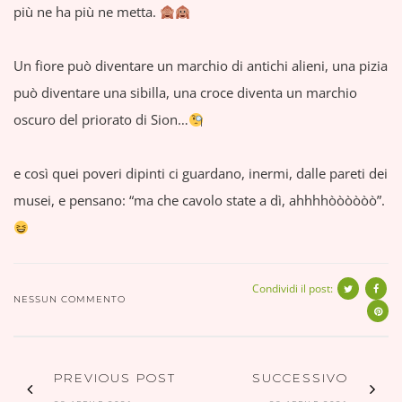
più ne ha più ne metta.
Un fiore può diventare un marchio di antichi alieni, una pizia
può diventare una sibilla, una croce diventa un marchio
oscuro del priorato di Sion…
e così quei poveri dipinti ci guardano, inermi, dalle pareti dei
musei, e pensano: “ma che cavolo state a dì, ahhhhòòòòòò”.
Condividi il post:
NESSUN COMMENTO
PREVIOUS POST
SUCCESSIVO