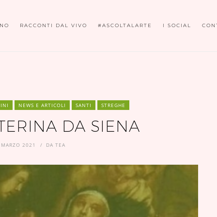
ONO
RACCONTI DAL VIVO
#ASCOLTALARTE
I SOCIAL
CON
INI
NEWS E ARTICOLI
SANTI
STREGHE
TERINA DA SIENA
 MARZO 2021
DA
TEA