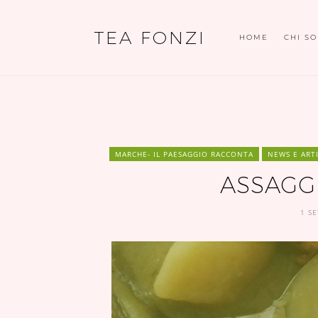
TEA FONZI
HOME
CHI S
MARCHE- IL PAESAGGIO RACCONTA
NEWS E ART
ASSAGGI
1 S