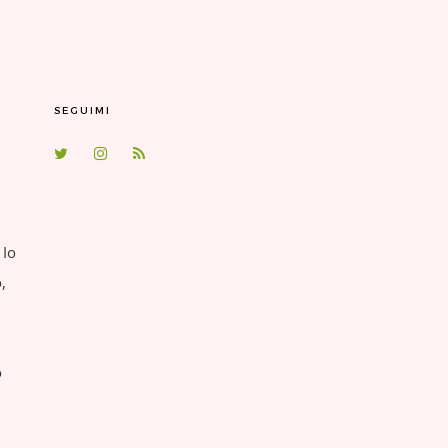
SEGUIMI
 Io
,
o