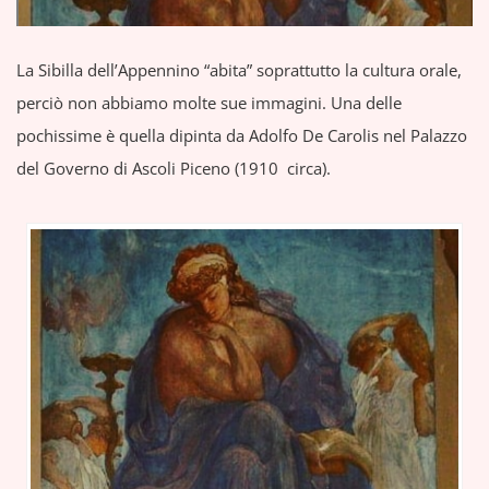
La Sibilla dell’Appennino “abita” soprattutto la cultura orale,
perciò non abbiamo molte sue immagini. Una delle
pochissime è quella dipinta da Adolfo De Carolis nel Palazzo
del Governo di Ascoli Piceno (1910 circa).