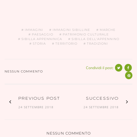
IMMAGINI
IMMAGINI SIBILLINE
MARCHE
PAESAGGIO
PATRIMONIO CULTURALE
SIBILLA APPENNINICA
SIBILLA DELL'APPENNINO
STORIA
TERRITORIO
TRADIZIONI
Condividi il post:
NESSUN COMMENTO
PREVIOUS POST
SUCCESSIVO
24 SETTEMBRE 2018
24 SETTEMBRE 2018
NESSUN COMMENTO