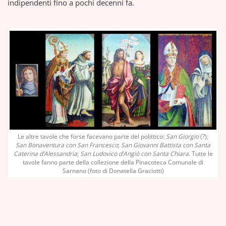
indipendenti fino a pochi decenni fa.
Le altre tavole che forse facevano parte del polittico:
San Giorgio
(?);
San Bonaventura con San Francesco
;
San Giovanni Battista con Santa
Caterina d’Alessandria
;
San Ludovico d’Angiò con Santa Chiara
. Tutte le
tavole fanno parte della collezione della Pinacoteca Comunale di
Sarnano (foto di Donatella Graciotti)