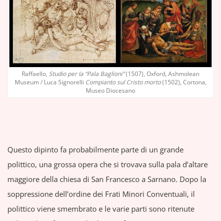
Raffaello,
Studio per la “Pala Baglioni”
(1507), Oxford, Ashmolean
Museum / Luca Signorelli
Compianto sul Cristo morto
(1502), Cortona,
Museo Diocesano
Questo dipinto fa probabilmente parte di un grande
polittico, una grossa opera che si trovava sulla pala d’altare
maggiore della chiesa di San Francesco a Sarnano. Dopo la
soppressione dell’ordine dei Frati Minori Conventuali, il
polittico viene
smembrato e le varie parti sono ritenute