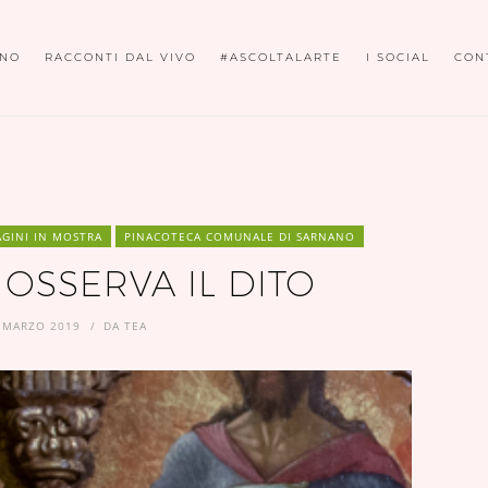
ONO
RACCONTI DAL VIVO
#ASCOLTALARTE
I SOCIAL
CON
GINI IN MOSTRA
PINACOTECA COMUNALE DI SARNANO
 OSSERVA IL DITO
 MARZO 2019
DA
TEA