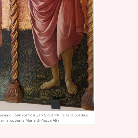
 alunno),
San Pietro e San Giovanni
. Parte di polittico
arnano, Santa Maria di Piazza Alta