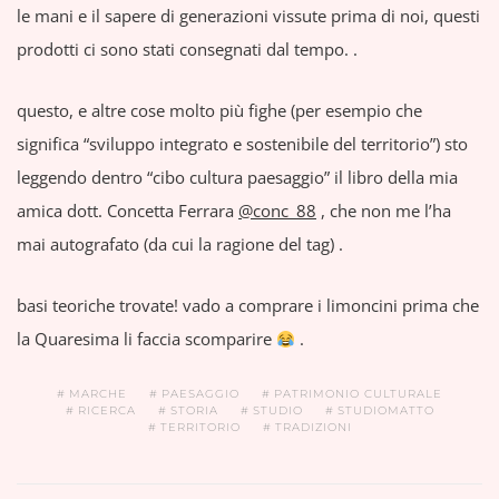
le mani e il sapere di generazioni vissute prima di noi, questi
prodotti ci sono stati consegnati dal tempo. .
questo, e altre cose molto più fighe (per esempio che
significa “sviluppo integrato e sostenibile del territorio”) sto
leggendo dentro “cibo cultura paesaggio” il libro della mia
amica dott. Concetta Ferrara
@conc_88
, che non me l’ha
mai autografato (da cui la ragione del tag) .
basi teoriche trovate! vado a comprare i limoncini prima che
la Quaresima li faccia scomparire
.
MARCHE
PAESAGGIO
PATRIMONIO CULTURALE
RICERCA
STORIA
STUDIO
STUDIOMATTO
TERRITORIO
TRADIZIONI