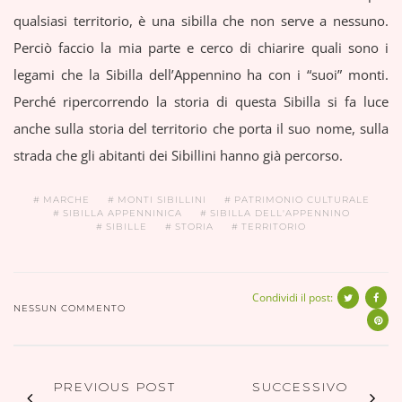
qualsiasi territorio, è una sibilla che non serve a nessuno.
Perciò faccio la mia parte e cerco di chiarire quali sono i
legami che la Sibilla dell’Appennino ha con i “suoi” monti.
Perché r
ipercorrendo
l
a storia
d
i questa
Sibilla
si fa luce
anche
sulla storia del territorio che porta il suo nome,
su
lla
strada
che gli abitanti dei Sibillini hanno già percorso.
MARCHE
MONTI SIBILLINI
PATRIMONIO CULTURALE
SIBILLA APPENNINICA
SIBILLA DELL'APPENNINO
SIBILLE
STORIA
TERRITORIO
Condividi il post:
NESSUN COMMENTO
PREVIOUS POST
SUCCESSIVO